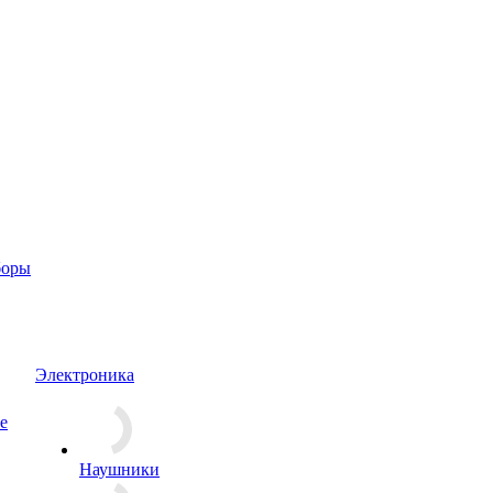
боры
Электроника
е
Наушники