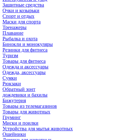
Защитные средства
Очки и козырьки
Спорт и отдых
Маски для спорта
Тренажеры
Плавание
Рыбалка и охота
Бинокли и монокуляры
Резинки для фитнеса
Туризм
Товары для фитнеса
Одежда и аксессуары
Одежда, аксессуары
Сумки
Рюкзаки
Обратный зонт
дождевики и бахилы
Бижутерия
Товары из телемагазинов
Товары для животных
Груминг
Миски и поилки
Устройства для мытья животных
Ошейники
Домики для животных