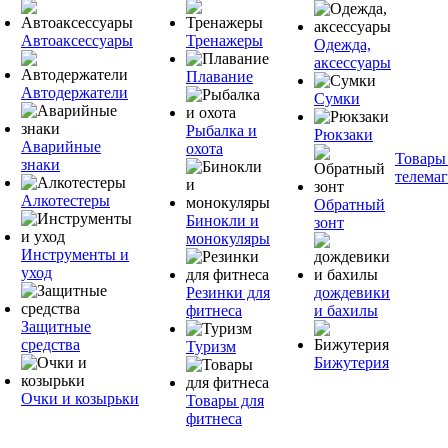
Автоаксессуары
Тренажеры
Одежда,
аксессуары
Плавание
Автодержатели
Сумки
Рыбалка и
Рюкзаки
Аварийные
охота
Товары
знаки
телема
Алкотестеры
Обратный
Бинокли и
зонт
монокуляры
Инструменты и
уход
Резинки для
дождевики
фитнеса
и бахилы
Защитные
средства
Туризм
Бижутерия
Очки и козырьки
Товары для
фитнеса