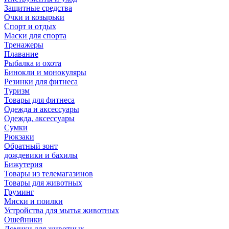
Защитные средства
Очки и козырьки
Спорт и отдых
Маски для спорта
Тренажеры
Плавание
Рыбалка и охота
Бинокли и монокуляры
Резинки для фитнеса
Туризм
Товары для фитнеса
Одежда и аксессуары
Одежда, аксессуары
Сумки
Рюкзаки
Обратный зонт
дождевики и бахилы
Бижутерия
Товары из телемагазинов
Товары для животных
Груминг
Миски и поилки
Устройства для мытья животных
Ошейники
Домики для животных