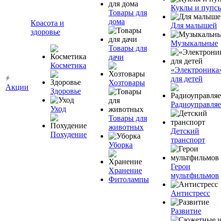
Куклы и пупс
Товары для
дома
Красота и
Для малышей
здоровье
Музыкальные
Товары для
дачи
Косметика
«Электроника
для детей
Хозтовары
Акции
Здоровье
Радиоуправля
Уход
Товары для
животных
Детский
Похудение
транспорт
Уборка
Герои
Хранение
мультфильмов
Фитолампы
Антистресс
Развитие