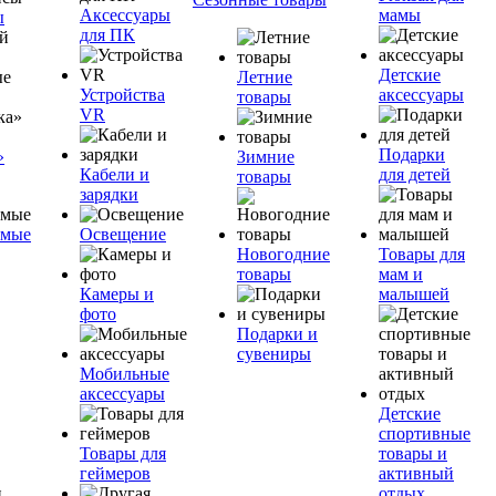
Аксессуары
мамы
ы
для ПК
Детские
Летние
Устройства
аксессуары
товары
VR
Подарки
»
Зимние
Кабели и
для детей
товары
зарядки
емые
Освещение
Новогодние
Товары для
товары
мам и
Камеры и
малышей
фото
Подарки и
сувениры
Мобильные
аксессуары
Детские
спортивные
Товары для
товары и
геймеров
активный
отдых