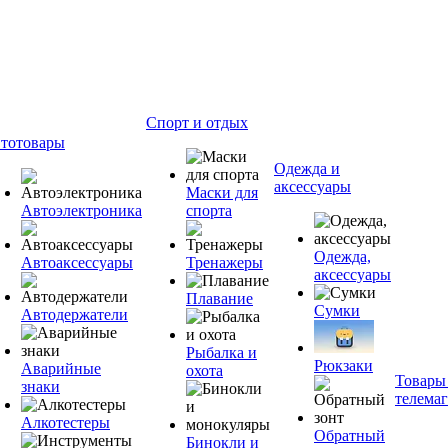
Спорт и отдых
тотовары
Одежда и
аксессуары
Маски для
Автоэлектроника
спорта
Одежда,
Автоаксессуары
Тренажеры
аксессуары
Плавание
Сумки
Автодержатели
Рыбалка и
Рюкзаки
Аварийные
охота
Товары
знаки
телема
Алкотестеры
Обратный
Бинокли и