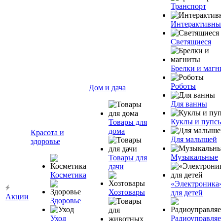
Транспорт
Интерактивны
Светящиеся
Брелки и маг
Роботы
Дом и дача
Для ванны
Куклы и пупс
Товары для
дома
Красота и
Для малышей
здоровье
Музыкальные
Товары для
дачи
Косметика
«Электроника
Хозтовары
для детей
Акции
Здоровье
Уход
Радиоуправля