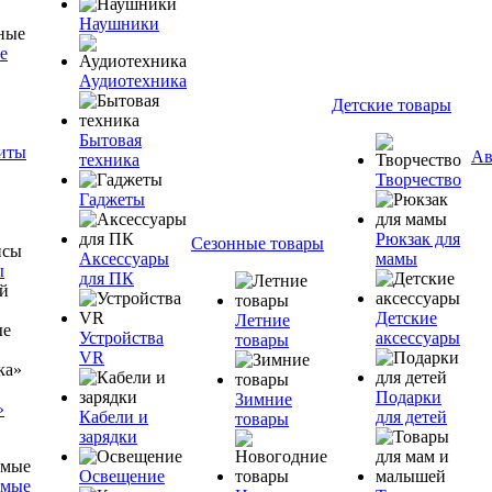
Наушники
е
Аудиотехника
Детские товары
Бытовая
ниты
Ав
техника
Творчество
Гаджеты
Рюкзак для
Сезонные товары
Аксессуары
мамы
ы
для ПК
Детские
Летние
Устройства
аксессуары
товары
VR
Подарки
Зимние
»
Кабели и
для детей
товары
зарядки
Освещение
емые