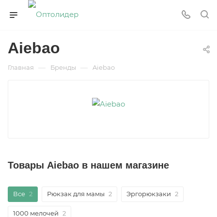
Aiebao
—
—
Главная
Бренды
Aiebao
Товары Aiebao в нашем магазине
Все
2
Рюкзак для мамы
2
Эргорюкзаки
2
1000 мелочей
2