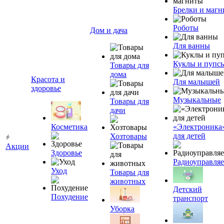
Брелки и маг
Роботы
Дом и дача
Для ванны
Куклы и пупс
Товары для
дома
Красота и
Для малышей
здоровье
Музыкальные
Товары для
дачи
Косметика
«Электроника
для детей
Хозтовары
Акции
Здоровье
Радиоуправля
Уход
Товары для
животных
Детский
Похудение
транспорт
Уборка