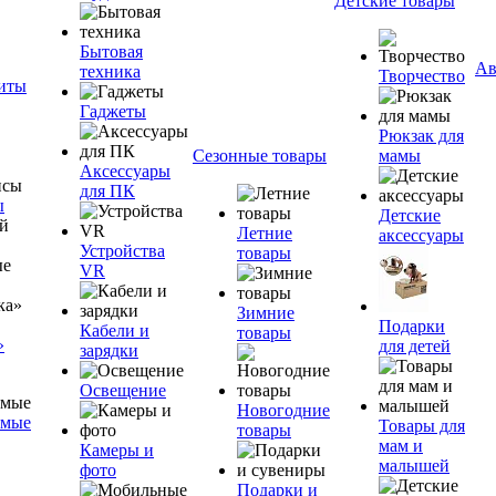
Детские товары
Бытовая
Ав
техника
Творчество
ниты
Гаджеты
Рюкзак для
Сезонные товары
мамы
Аксессуары
для ПК
ы
Детские
Летние
аксессуары
Устройства
товары
VR
Зимние
Подарки
Кабели и
товары
»
для детей
зарядки
Освещение
Новогодние
емые
Товары для
товары
мам и
Камеры и
малышей
фото
Подарки и