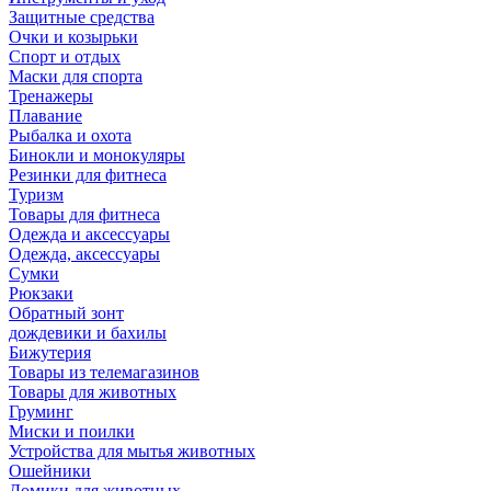
Защитные средства
Очки и козырьки
Спорт и отдых
Маски для спорта
Тренажеры
Плавание
Рыбалка и охота
Бинокли и монокуляры
Резинки для фитнеса
Туризм
Товары для фитнеса
Одежда и аксессуары
Одежда, аксессуары
Сумки
Рюкзаки
Обратный зонт
дождевики и бахилы
Бижутерия
Товары из телемагазинов
Товары для животных
Груминг
Миски и поилки
Устройства для мытья животных
Ошейники
Домики для животных