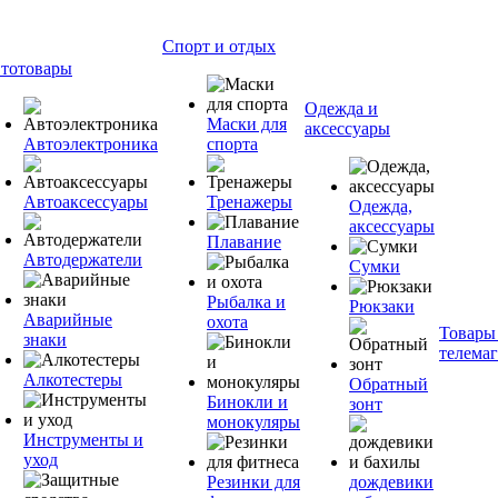
Спорт и отдых
тотовары
Одежда и
Маски для
аксессуары
Автоэлектроника
спорта
Автоаксессуары
Тренажеры
Одежда,
аксессуары
Плавание
Автодержатели
Сумки
Рыбалка и
Рюкзаки
Аварийные
охота
Товары
знаки
телема
Алкотестеры
Обратный
Бинокли и
зонт
монокуляры
Инструменты и
уход
Резинки для
дождевики