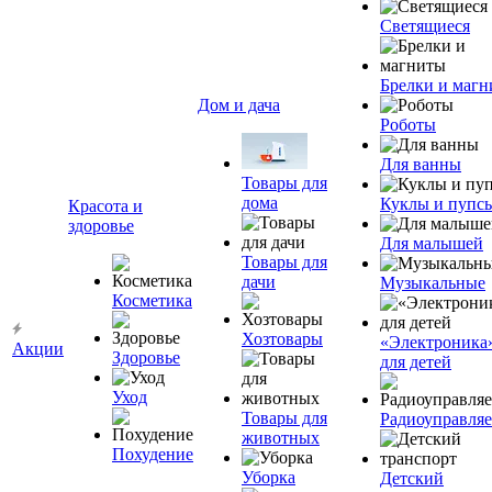
Светящиеся
Брелки и маг
Дом и дача
Роботы
Для ванны
Товары для
дома
Куклы и пупс
Красота и
здоровье
Для малышей
Товары для
дачи
Музыкальные
Косметика
Хозтовары
«Электроника
Акции
Здоровье
для детей
Уход
Товары для
Радиоуправля
животных
Похудение
Уборка
Детский