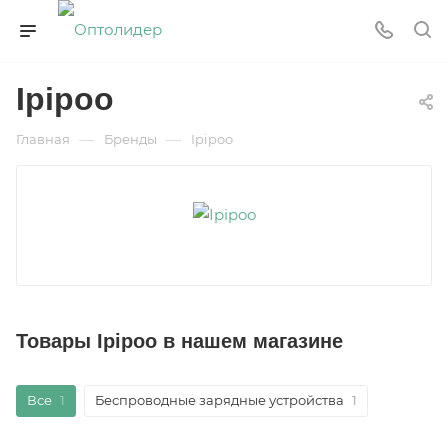
Ipipoo
—
—
Главная
Бренды
Ipipoo
Товары Ipipoo в нашем магазине
Все
1
Беспроводные зарядные устройства
1