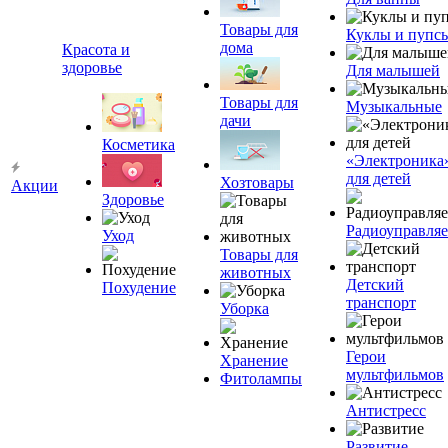
Товары для
Куклы и пупс
дома
Красота и
здоровье
Для малышей
Товары для
Музыкальные
дачи
Косметика
«Электроника
для детей
Хозтовары
Акции
Здоровье
Радиоуправля
Уход
Товары для
животных
Детский
Похудение
транспорт
Уборка
Герои
Хранение
мультфильмов
Фитолампы
Антистресс
Развитие