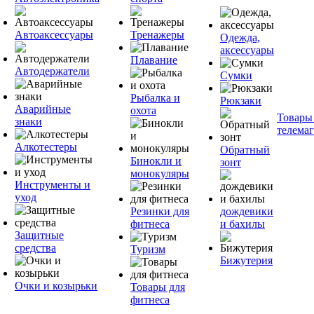
Автоаксессуары
Тренажеры
Одежда,
аксессуары
Плавание
Автодержатели
Сумки
Рыбалка и
Рюкзаки
Аварийные
охота
Товары
знаки
телема
Алкотестеры
Обратный
Бинокли и
зонт
монокуляры
Инструменты и
уход
Резинки для
дождевики
фитнеса
и бахилы
Защитные
средства
Туризм
Бижутерия
Очки и козырьки
Товары для
фитнеса