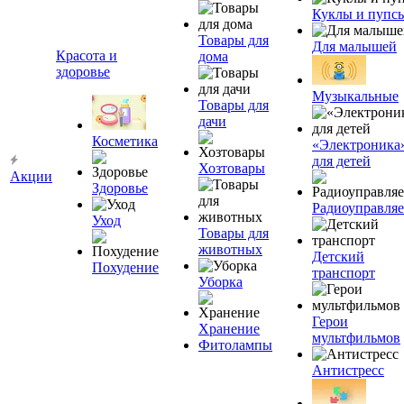
Куклы и пупс
Товары для
Для малышей
Красота и
дома
здоровье
Музыкальные
Товары для
дачи
Косметика
«Электроника
для детей
Хозтовары
Акции
Здоровье
Радиоуправля
Уход
Товары для
животных
Детский
Похудение
транспорт
Уборка
Герои
Хранение
мультфильмов
Фитолампы
Антистресс