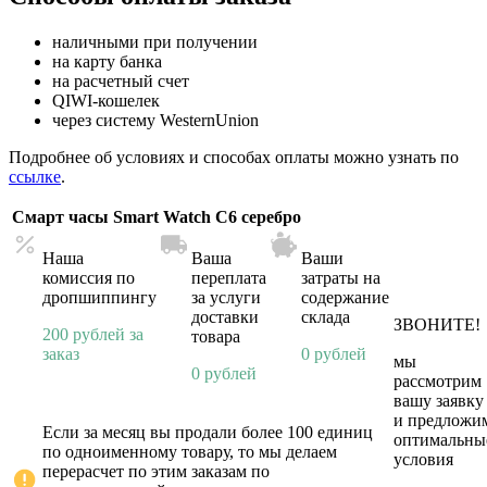
наличными при получении
на карту банка
на расчетный счет
QIWI-кошелек
через систему WesternUnion
Подробнее об условиях и способах оплаты можно узнать по
ссылке
.
Смарт часы Smart Watch C6 серебро
Наша
Ваша
Ваши
комиссия по
переплата
затраты на
дропшиппингу
за услуги
содержание
доставки
склада
ЗВОНИТЕ!
200 рублей за
товара
заказ
0 рублей
мы
0 рублей
рассмотрим
вашу заявку
и предложи
Если за месяц вы продали более 100 единиц
оптимальны
по одноименному товару, то мы делаем
условия
перерасчет по этим заказам по