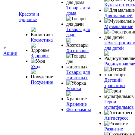
Куклы и пупс
Товары для
дома
Красота и
Для малышей
здоровье
Музыкальные
Товары для
дачи
Косметика
«Электроника
для детей
Хозтовары
Акции
Здоровье
Радиоуправля
Уход
Товары для
животных
Детский
Похудение
транспорт
Уборка
Герои
Хранение
мультфильмов
Фитолампы
Антистресс
Развитие