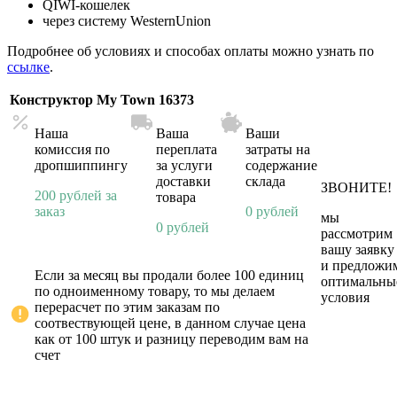
QIWI-кошелек
через систему WesternUnion
Подробнее об условиях и способах оплаты можно узнать по
ссылке
.
Конструктор My Town 16373
Наша
Ваша
Ваши
комиссия по
переплата
затраты на
дропшиппингу
за услуги
содержание
доставки
склада
ЗВОНИТЕ!
200 рублей за
товара
заказ
0 рублей
мы
0 рублей
рассмотрим
вашу заявку
и предложи
Если за месяц вы продали более 100 единиц
оптимальны
по одноименному товару, то мы делаем
условия
перерасчет по этим заказам по
соотвествующей цене, в данном случае цена
как от 100 штук и разницу переводим вам на
счет