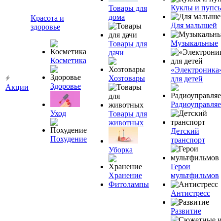
Куклы и пупс
Товары для
дома
Красота и
Для малышей
здоровье
Музыкальные
Товары для
дачи
Косметика
«Электроника
Хозтовары
для детей
Здоровье
Акции
Радиоуправля
Уход
Товары для
животных
Детский
Похудение
транспорт
Уборка
Герои
Хранение
мультфильмов
Фитолампы
Антистресс
Развитие