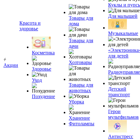
Куклы и пупс
Для малышей
Товары для
Красота и
дома
здоровье
Музыкальные
Товары для
дачи
«Электроника
Косметика
для детей
Хозтовары
Акции
Здоровье
Радиоуправля
Уход
Товары для
Детский
животных
транспорт
Похудение
Уборка
Герои
мультфильмов
Хранение
Фитолампы
Антистресс