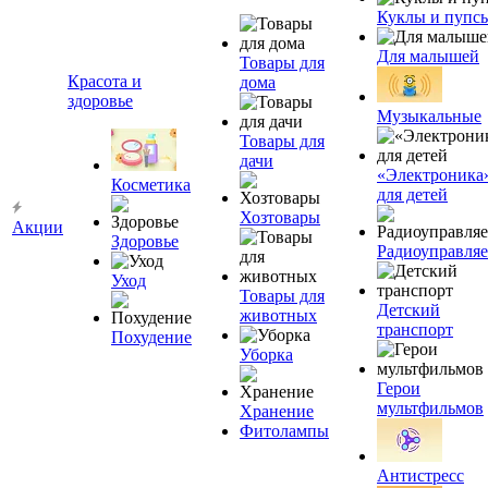
Куклы и пупс
Для малышей
Товары для
Красота и
дома
здоровье
Музыкальные
Товары для
дачи
«Электроника
Косметика
для детей
Хозтовары
Акции
Здоровье
Радиоуправля
Уход
Товары для
Детский
животных
транспорт
Похудение
Уборка
Герои
мультфильмов
Хранение
Фитолампы
Антистресс