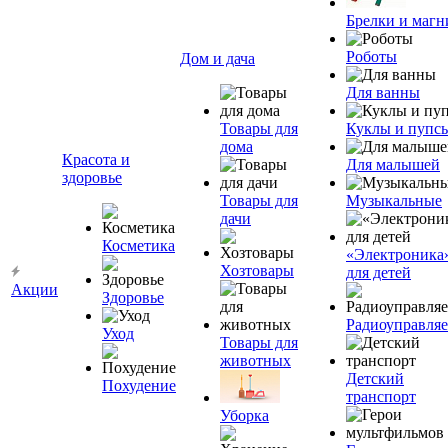
Брелки и маг
Роботы
Дом и дача
Для ванны
Товары для
Куклы и пупс
дома
Красота и
Для малышей
здоровье
Товары для
Музыкальные
дачи
Косметика
«Электроника
Хозтовары
для детей
Акции
Здоровье
Радиоуправля
Уход
Товары для
животных
Детский
Похудение
транспорт
Уборка