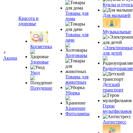
Куклы и пупс
Товары для
Для малышей
Красота и
дома
здоровье
Музыкальные
Товары для
дачи
Косметика
«Электроника
для детей
Хозтовары
Акции
Здоровье
Радиоуправля
Уход
Товары для
животных
Детский
Похудение
транспорт
Уборка
Герои
Хранение
мультфильмов
Фитолампы
Антистресс