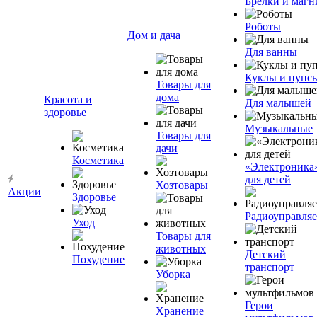
Брелки и маг
Роботы
Дом и дача
Для ванны
Куклы и пупс
Товары для
дома
Красота и
Для малышей
здоровье
Музыкальные
Товары для
дачи
Косметика
«Электроника
для детей
Хозтовары
Акции
Здоровье
Радиоуправля
Уход
Товары для
животных
Детский
Похудение
транспорт
Уборка
Герои
Хранение