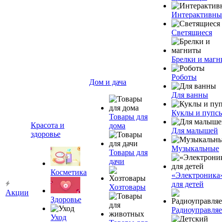
Интерактивны
Светящиеся
Брелки и маг
Роботы
Дом и дача
Для ванны
Куклы и пупс
Товары для
Красота и
дома
Для малышей
здоровье
Музыкальные
Товары для
дачи
Косметика
«Электроника
для детей
Хозтовары
Акции
Здоровье
Радиоуправля
Уход