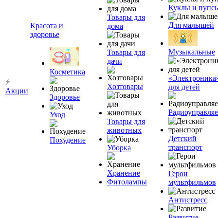
Куклы и пупс
Товары для
Для малышей
Красота и
дома
здоровье
Музыкальные
Товары для
дачи
Косметика
«Электроника
Хозтовары
для детей
Акции
Здоровье
Радиоуправля
Уход
Товары для
животных
Детский
Похудение
транспорт
Уборка
Хранение
Герои
Фитолампы
мультфильмов
Антистресс
Развитие