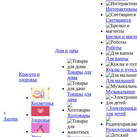
Интерактивны
Светящиеся
Брелки и маг
Роботы
Дом и дача
Для ванны
Куклы и пупс
Товары для
Красота и
дома
здоровье
Для малышей
Музыкальные
Товары для
дачи
Косметика
«Электроника
для детей
Хозтовары
Акции
Здоровье
Радиоуправля
Уход