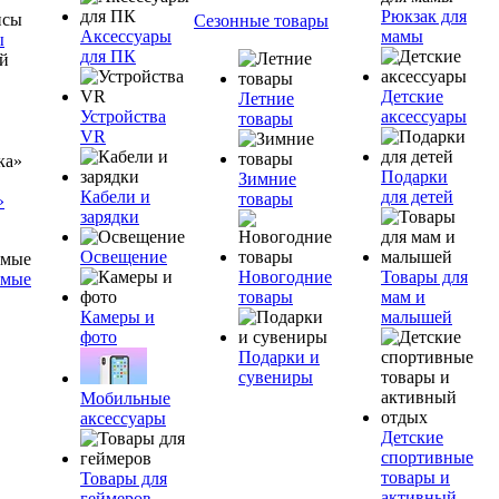
Рюкзак для
Сезонные товары
Аксессуары
мамы
ы
для ПК
Детские
Летние
Устройства
аксессуары
товары
VR
Подарки
Зимние
Кабели и
для детей
товары
»
зарядки
Освещение
Новогодние
Товары для
емые
товары
мам и
Камеры и
малышей
фото
Подарки и
сувениры
Мобильные
аксессуары
Детские
спортивные
товары и
Товары для
активный
геймеров