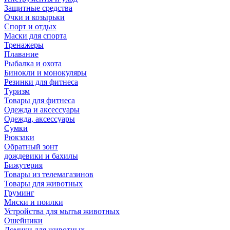
Защитные средства
Очки и козырьки
Спорт и отдых
Маски для спорта
Тренажеры
Плавание
Рыбалка и охота
Бинокли и монокуляры
Резинки для фитнеса
Туризм
Товары для фитнеса
Одежда и аксессуары
Одежда, аксессуары
Сумки
Рюкзаки
Обратный зонт
дождевики и бахилы
Бижутерия
Товары из телемагазинов
Товары для животных
Груминг
Миски и поилки
Устройства для мытья животных
Ошейники
Домики для животных