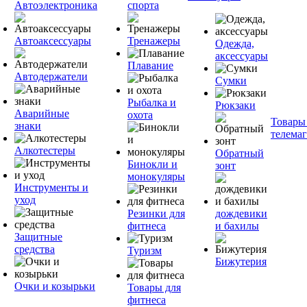
Автоэлектроника
спорта
Автоаксессуары
Тренажеры
Одежда,
аксессуары
Плавание
Автодержатели
Сумки
Рыбалка и
Рюкзаки
Аварийные
охота
Товары
знаки
телема
Алкотестеры
Обратный
Бинокли и
зонт
монокуляры
Инструменты и
уход
Резинки для
дождевики
фитнеса
и бахилы
Защитные
средства
Туризм
Бижутерия
Очки и козырьки
Товары для
фитнеса