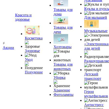
Куклы и пупс
Товары для
дома
Красота и
Для малышей
здоровье
Товары для
Музыкальные
дачи
Косметика
«Электроника
Хозтовары
Акции
для детей
Здоровье
Уход
Радиоуправля
Товары для
животных
Похудение
Детский
Уборка
транспорт
Хранение
Герои
Фитолампы
мультфильмов
Антистресс