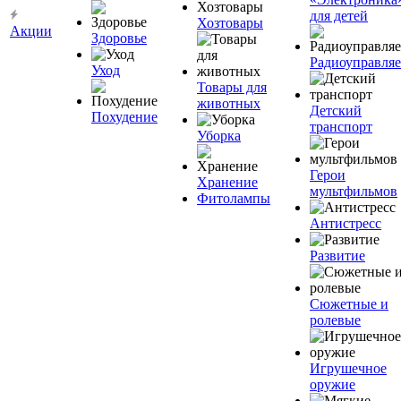
для детей
Хозтовары
Акции
Здоровье
Радиоуправля
Уход
Товары для
животных
Детский
Похудение
транспорт
Уборка
Герои
Хранение
мультфильмов
Фитолампы
Антистресс
Развитие
Сюжетные и
ролевые
Игрушечное
оружие