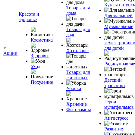
Куклы и пупс
Товары для
дома
Красота и
Для малышей
здоровье
Музыкальные
Товары для
дачи
Косметика
«Электроника
для детей
Хозтовары
Акции
Здоровье
Радиоуправля
Уход
Товары для
животных
Детский
Похудение
транспорт
Уборка
Герои
Хранение
мультфильмов
Фитолампы
Антистресс
Развитие