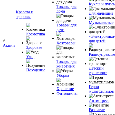
Куклы и пупс
Товары для
дома
Красота и
Для малышей
здоровье
Музыкальные
Товары для
дачи
Косметика
«Электроника
для детей
Хозтовары
Акции
Здоровье
Радиоуправля
Уход
Товары для
животных
Детский
Похудение
транспорт
Уборка
Герои
Хранение
мультфильмов
Фитолампы
Антистресс
Развитие