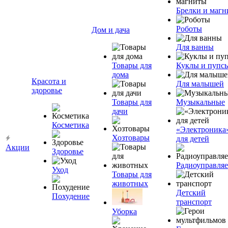
Брелки и маг
Роботы
Дом и дача
Для ванны
Товары для
Куклы и пупс
дома
Красота и
Для малышей
здоровье
Товары для
Музыкальные
дачи
Косметика
«Электроника
Хозтовары
для детей
Акции
Здоровье
Радиоуправля
Уход
Товары для
животных
Детский
Похудение
транспорт
Уборка