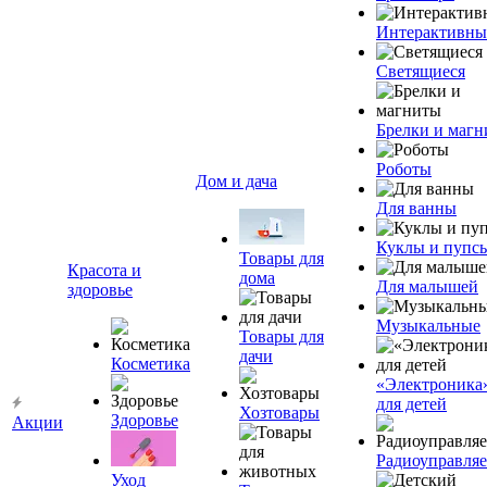
Интерактивны
Светящиеся
Брелки и маг
Роботы
Дом и дача
Для ванны
Куклы и пупс
Товары для
Красота и
дома
Для малышей
здоровье
Музыкальные
Товары для
дачи
Косметика
«Электроника
для детей
Хозтовары
Здоровье
Акции
Радиоуправля
Уход