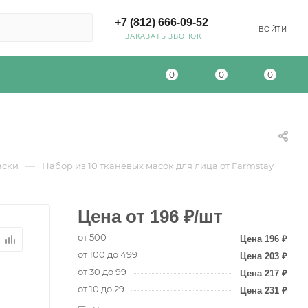
+7 (812) 666-09-52
ВОЙТИ
ЗАКАЗАТЬ ЗВОНОК
0
0
0
—
аски
Набор из 10 тканевых масок для лица от Farmstay
от
196
₽
/шт
от 500
196
₽
от 100 до 499
203
₽
от 30 до 99
217
₽
от 10 до 29
231
₽