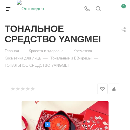
0
ТОНАЛЬНОЕ
СРЕДСТВО YANGMEI
—
—
—
Главная
Красота и здоровье
Косметика
—
—
Косметика для лица
Тональные и BB-кремы
ТОНАЛЬНОЕ СРЕДСТВО YANGMEI