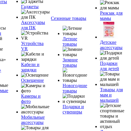
ниты
Гаджеты
Рюкзак для
Сезонные товары
мамы
Аксессуары
для ПК
ы
Летние
Детские
Устройства
товары
аксессуары
VR
Зимние
Подарки
Кабели и
товары
для детей
зарядки
»
Освещение
Новогодние
Товары для
емые
товары
мам и
Камеры и
малышей
фото
Подарки и
сувениры
Мобильные
аксессуары