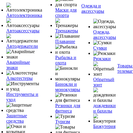
Одежда и
Маски для
аксессуары
Автоэлектроника
спорта
Автоаксессуары
Тренажеры
Одежда,
аксессуары
Плавание
Автодержатели
Сумки
Рыбалка и
Рюкзаки
Аварийные
охота
Товары
знаки
телема
Алкотестеры
Обратный
Бинокли и
зонт
монокуляры
Инструменты и
уход
Резинки для
дождевики
фитнеса
и бахилы
Защитные
средства
Туризм
Бижутерия