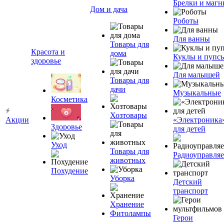
Брелки и маг
Дом и дача
Роботы
Для ванны
Товары для
Красота и
дома
Куклы и пупс
здоровье
Для малышей
Товары для
дачи
Музыкальные
Косметика
Хозтовары
Акции
«Электроника
Здоровье
для детей
Уход
Товары для
Радиоуправля
животных
Похудение
Уборка
Детский
транспорт
Хранение
Фитолампы
Герои