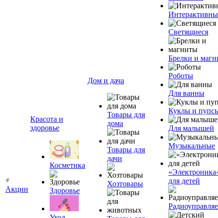
Интерактивны
Светящиеся
Брелки и маг
Роботы
Дом и дача
Для ванны
Куклы и пупс
Товары для
Красота и
дома
здоровье
Для малышей
Музыкальные
Товары для
дачи
Косметика
«Электроника
для детей
Хозтовары
Акции
Здоровье
Радиоуправля
Уход