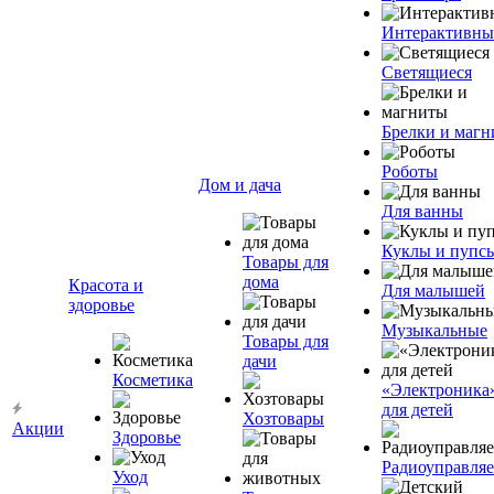
Интерактивны
Светящиеся
Брелки и маг
Роботы
Дом и дача
Для ванны
Куклы и пупс
Товары для
дома
Красота и
Для малышей
здоровье
Музыкальные
Товары для
дачи
Косметика
«Электроника
для детей
Хозтовары
Акции
Здоровье
Радиоуправля
Уход