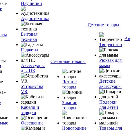
Наушники
е
Аудиотехника
Детские товары
Бытовая
ниты
Ав
техника
Творчество
Гаджеты
Рюкзак для
Сезонные товары
Аксессуары
мамы
ы
для ПК
Детские
Летние
Устройства
аксессуары
товары
VR
Подарки
»
Зимние
Кабели и
для детей
товары
зарядки
емые
Освещение
Новогодние
Товары для