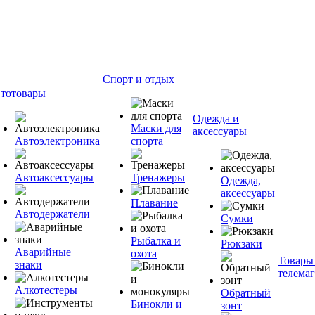
Спорт и отдых
тотовары
Одежда и
Маски для
аксессуары
Автоэлектроника
спорта
Автоаксессуары
Тренажеры
Одежда,
аксессуары
Плавание
Автодержатели
Сумки
Рыбалка и
Рюкзаки
Аварийные
охота
Товары
знаки
телема
Алкотестеры
Обратный
Бинокли и
зонт