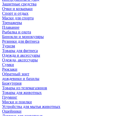
Защитные средства
Очки и козырьки
Спорт и отдых
Маски для спорта
Тренажеры
Плавание
Рыбалка и охота
Бинокли и монокуляры
Резинки для фитнеса
Туризм
Товары для фитнеса
Одежда и аксессуары
Одежда, аксессуары
Сумки
Рюкзаки
Обратный зонт
дождевики и бахилы
Бижутерия
Товары из телемагазинов
Товары для животных
Груминг
Миски и поилки
Устройства для мытья животных
Ошейники
Домики для животных