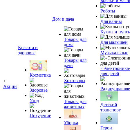
Брелки и маг
Роботы
Дом и дача
Для ванны
Куклы и пупс
Товары для
Для малышей
дома
Красота и
здоровье
Музыкальные
Товары для
дачи
«Электроника
для детей
Косметика
Хозтовары
Акции
Радиоуправля
Здоровье
Уход
Товары для
Детский
животных
транспорт
Похудение
Уборка
Герои