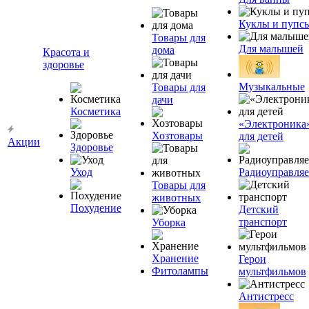
Куклы и пупс
Товары для
Для малышей
дома
Красота и
здоровье
Музыкальные
Товары для
дачи
Косметика
«Электроника
Хозтовары
для детей
Акции
Здоровье
Уход
Радиоуправля
Товары для
животных
Похудение
Детский
транспорт
Уборка
Хранение
Герои
Фитолампы
мультфильмов
Антистресс