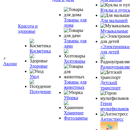
Куклы и пупс
Товары для
Для малышей
дома
Красота и
Музыкальные
здоровье
Товары для
дачи
«Электроника
Косметика
для детей
Хозтовары
Акции
Здоровье
Радиоуправля
Уход
Товары для
Детский
животных
транспорт
Похудение
Уборка
Герои
мультфильмов
Хранение
Фитолампы
Антистресс