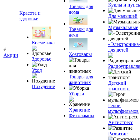
Куклы и пупс
Товары для
дома
Красота и
Для малышей
здоровье
Музыкальные
Товары для
дачи
Косметика
«Электроника
для детей
Хозтовары
Акции
Здоровье
Радиоуправля
Уход
Товары для
животных
Детский
Похудение
транспорт
Уборка
Герои
Хранение
мультфильмов
Фитолампы
Антистресс
Развитие