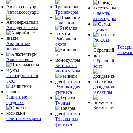
Автоаксессуары
Тренажеры
Одежда,
аксессуары
Плавание
Автодержатели
Сумки
Рыбалка и
Рюкзаки
Аварийные
охота
Товары
знаки
телема
Алкотестеры
Обратный
Бинокли и
зонт
монокуляры
Инструменты и
уход
Резинки для
дождевики
фитнеса
и бахилы
Защитные
средства
Туризм
Бижутерия
Очки и козырьки
Товары для
фитнеса