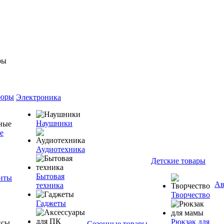
боры
Электроника
Наушники
е
Аудиотехника
Детские товары
Бытовая
ниты
Ав
техника
Творчество
Гаджеты
Рюкзак для
Сезонные товары