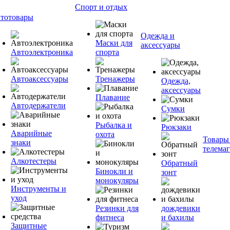
Спорт и отдых
тотовары
Одежда и
Маски для
аксессуары
Автоэлектроника
спорта
Автоаксессуары
Тренажеры
Одежда,
аксессуары
Плавание
Автодержатели
Сумки
Рыбалка и
Рюкзаки
Аварийные
охота
Товары
знаки
телема
Алкотестеры
Обратный
Бинокли и
зонт
монокуляры
Инструменты и
уход
Резинки для
дождевики
фитнеса
и бахилы
Защитные