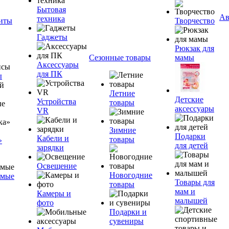
Бытовая
Ав
техника
ниты
Творчество
Гаджеты
Рюкзак для
Сезонные товары
мамы
Аксессуары
для ПК
ы
Летние
Детские
Устройства
товары
аксессуары
VR
Зимние
Подарки
Кабели и
товары
»
для детей
зарядки
Освещение
Новогодние
емые
Товары для
товары
мам и
Камеры и
малышей
фото
Подарки и
сувениры