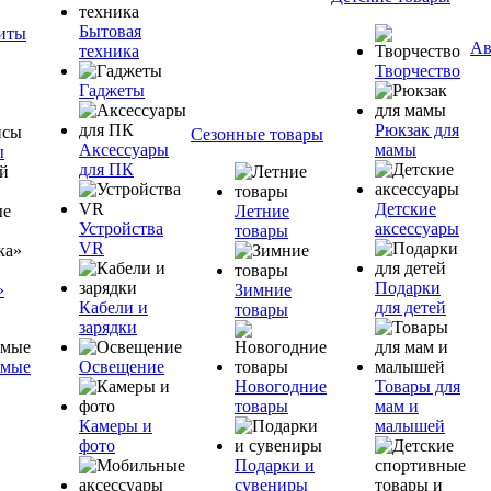
Бытовая
ниты
Ав
техника
Творчество
Гаджеты
Рюкзак для
Сезонные товары
Аксессуары
мамы
ы
для ПК
Детские
Летние
Устройства
аксессуары
товары
VR
Подарки
»
Зимние
Кабели и
для детей
товары
зарядки
емые
Освещение
Новогодние
Товары для
товары
мам и
Камеры и
малышей
фото
Подарки и
сувениры