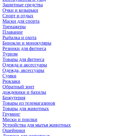
Защитные средства
Очки и козырьки
Спорт и отдых
Маски для спорта
Тренажеры
Плавание
Рыбалка и охота
Бинокли и монокуляры
Резинки для фитнеса
Туризм
Товары для фитнеса
Одежда и аксессуары
Одежда, аксессуары
Сумки
Рюкзаки
Обратный зонт
дождевики и бахилы
Бижутерия
Товары из телемагазинов
Товары для животных
Груминг
Миски и поилки
Устройства для мытья животных
Ошейники
Домики для животных