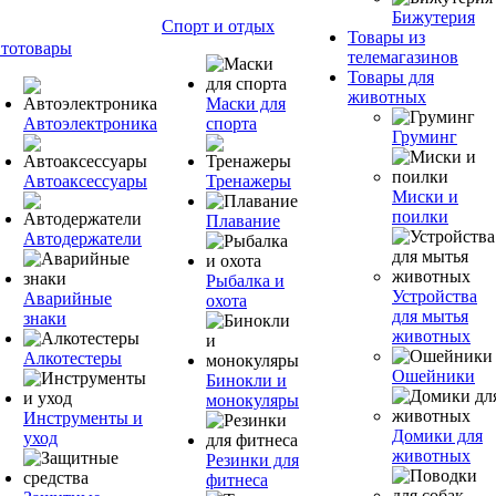
Бижутерия
Спорт и отдых
Товары из
тотовары
телемагазинов
Товары для
животных
Маски для
Автоэлектроника
спорта
Груминг
Автоаксессуары
Тренажеры
Миски и
поилки
Плавание
Автодержатели
Рыбалка и
Устройства
Аварийные
охота
для мытья
знаки
животных
Алкотестеры
Ошейники
Бинокли и
монокуляры
Инструменты и
Домики для
уход
животных
Резинки для
фитнеса