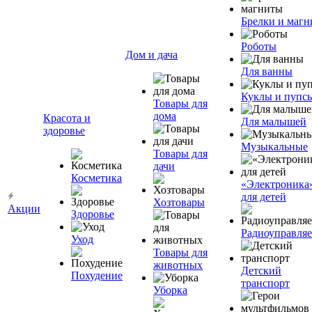
Брелки и маг
Роботы
Дом и дача
Для ванны
Куклы и пупс
Товары для
дома
Красота и
Для малышей
здоровье
Музыкальные
Товары для
дачи
Косметика
«Электроника
для детей
Хозтовары
Акции
Здоровье
Радиоуправля
Уход
Товары для
животных
Детский
Похудение
транспорт
Уборка