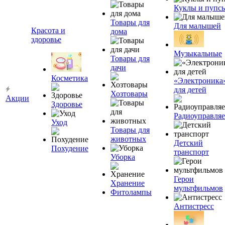
Куклы и пупс
Товары для
Для малышей
Красота и
дома
здоровье
Музыкальные
Товары для
дачи
Косметика
«Электроника
для детей
Хозтовары
Акции
Здоровье
Радиоуправля
Уход
Товары для
животных
Детский
Похудение
транспорт
Уборка
Герои
Хранение
мультфильмов
Фитолампы
Антистресс