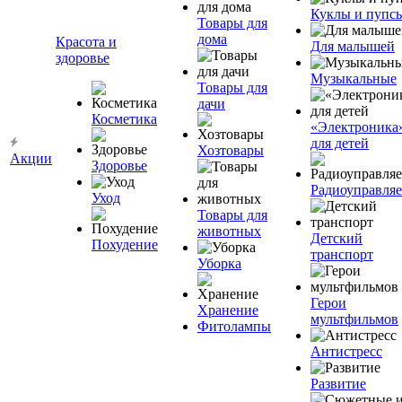
Куклы и пупс
Товары для
дома
Красота и
Для малышей
здоровье
Музыкальные
Товары для
дачи
Косметика
«Электроника
для детей
Хозтовары
Акции
Здоровье
Радиоуправля
Уход
Товары для
животных
Детский
Похудение
транспорт
Уборка
Герои
Хранение
мультфильмов
Фитолампы
Антистресс
Развитие