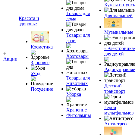
Куклы и пупс
Товары для
Для малышей
Красота и
дома
здоровье
Музыкальные
Товары для
дачи
Косметика
«Электроника
для детей
Хозтовары
Акции
Здоровье
Радиоуправля
Уход
Товары для
животных
Детский
Похудение
транспорт
Уборка
Герои
Хранение
мультфильмов
Фитолампы
Антистресс