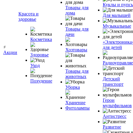
Куклы и пупс
Товары для
дома
Красота и
Для малышей
здоровье
Музыкальные
Товары для
дачи
Косметика
«Электроника
для детей
Хозтовары
Акции
Здоровье
Радиоуправля
Уход
Товары для
животных
Детский
Похудение
транспорт
Уборка
Герои
Хранение
мультфильмов
Фитолампы
Антистресс
Развитие