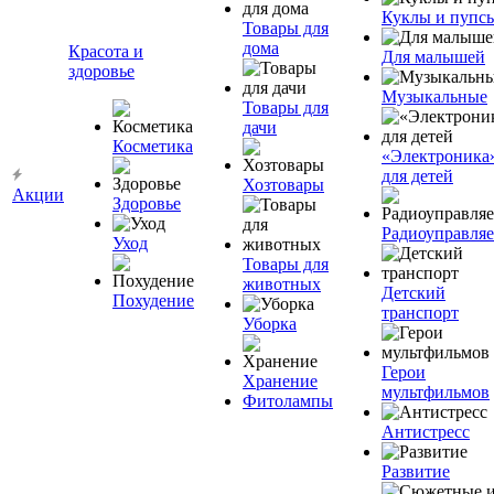
Куклы и пупс
Товары для
дома
Красота и
Для малышей
здоровье
Музыкальные
Товары для
дачи
Косметика
«Электроника
для детей
Хозтовары
Акции
Здоровье
Радиоуправля
Уход
Товары для
животных
Детский
Похудение
транспорт
Уборка
Герои
Хранение
мультфильмов
Фитолампы
Антистресс
Развитие