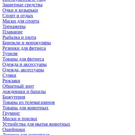
Защитные средства
Очки и козырьки
Спорт и отдых
Маски для спорта
Тренажеры
Плавание
Рыбалка и охота
Бинокли и монокуляры
Резинки для фитнеса
Туризм
Товары для фитнеса
Одежда и аксессуары
Одежда, аксессуары
Сумки
Рюкзаки
Обратный зонт
дождевики и бахилы
Бижутерия
Товары из телемагазинов
Товары для животных
Груминг
Миски и поилки
Устройства для мытья животных
Ошейники
Домики для животных