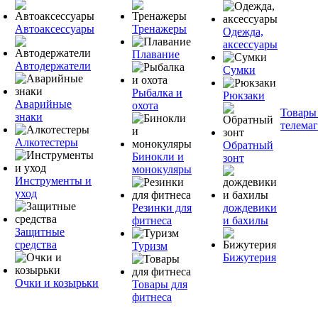
Автоаксессуары
Тренажеры
Одежда,
аксессуары
Плавание
Автодержатели
Сумки
Рыбалка и
Рюкзаки
Аварийные
охота
Товары
знаки
телема
Алкотестеры
Обратный
Бинокли и
зонт
монокуляры
Инструменты и
уход
Резинки для
дождевики
фитнеса
и бахилы
Защитные
средства
Туризм
Бижутерия
Очки и козырьки
Товары для
фитнеса