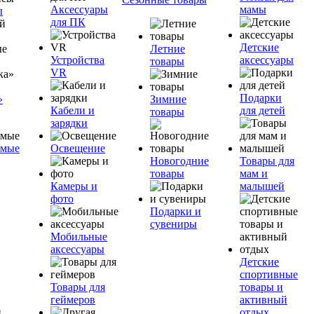
Аксессуары
мамы
ы
для ПК
Детские
Летние
Устройства
аксессуары
товары
VR
Подарки
»
Зимние
Кабели и
для детей
товары
зарядки
емые
Освещение
Новогодние
Товары для
товары
мам и
Камеры и
малышей
фото
Подарки и
сувениры
Мобильные
аксессуары
Детские
спортивные
Товары для
товары и
геймеров
активный
отдых