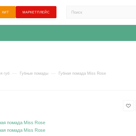
ХИТ
МАРКЕТПЛЕЙС
—
—
я губ
Губные помады
Губная помада Miss Rose