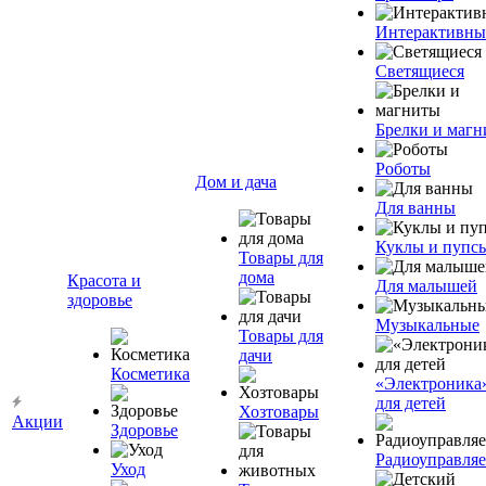
Интерактивны
Светящиеся
Брелки и маг
Роботы
Дом и дача
Для ванны
Куклы и пупс
Товары для
дома
Красота и
Для малышей
здоровье
Музыкальные
Товары для
дачи
Косметика
«Электроника
для детей
Хозтовары
Акции
Здоровье
Радиоуправля
Уход