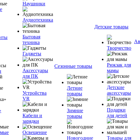
Наушники
е
Аудиотехника
Детские товары
Бытовая
ниты
Ав
техника
Творчество
Гаджеты
Рюкзак для
Сезонные товары
Аксессуары
мамы
ы
для ПК
Детские
Летние
Устройства
аксессуары
товары
VR
Подарки
»
Зимние
Кабели и
для детей
товары
зарядки
емые
Освещение
Новогодние
Товары для