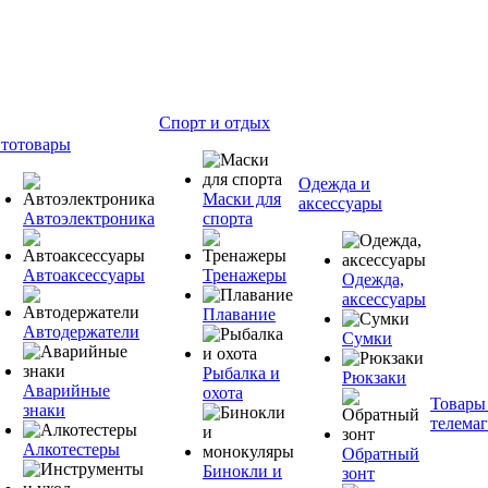
Спорт и отдых
тотовары
Одежда и
Маски для
аксессуары
Автоэлектроника
спорта
Автоаксессуары
Тренажеры
Одежда,
аксессуары
Плавание
Автодержатели
Сумки
Рыбалка и
Рюкзаки
Аварийные
охота
Товары
знаки
телема
Алкотестеры
Обратный
Бинокли и
зонт