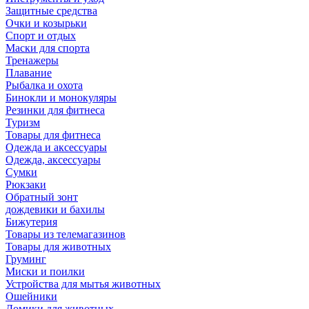
Защитные средства
Очки и козырьки
Спорт и отдых
Маски для спорта
Тренажеры
Плавание
Рыбалка и охота
Бинокли и монокуляры
Резинки для фитнеса
Туризм
Товары для фитнеса
Одежда и аксессуары
Одежда, аксессуары
Сумки
Рюкзаки
Обратный зонт
дождевики и бахилы
Бижутерия
Товары из телемагазинов
Товары для животных
Груминг
Миски и поилки
Устройства для мытья животных
Ошейники
Домики для животных