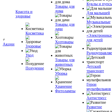
Куклы и пупс
Товары для
дома
Красота и
Для малышей
здоровье
Музыкальные
Товары для
дачи
Косметика
«Электроника
для детей
Хозтовары
Акции
Здоровье
Радиоуправля
Уход
Товары для
животных
Детский
Похудение
транспорт
Уборка
Герои
Хранение
мультфильмов
Фитолампы
Антистресс
Развитие