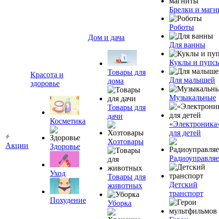
Брелки и маг
Роботы
Дом и дача
Для ванны
Куклы и пупс
Товары для
Красота и
Для малышей
дома
здоровье
Музыкальные
Товары для
дачи
Косметика
«Электроника
для детей
Хозтовары
Акции
Здоровье
Радиоуправля
Уход
Товары для
Детский
животных
транспорт
Похудение
Уборка