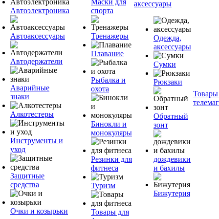
Маски для
аксессуары
Автоэлектроника
спорта
Автоаксессуары
Тренажеры
Одежда,
аксессуары
Плавание
Автодержатели
Сумки
Рыбалка и
Рюкзаки
Аварийные
охота
Товары
знаки
телема
Алкотестеры
Обратный
Бинокли и
зонт
монокуляры
Инструменты и
уход
Резинки для
дождевики
фитнеса
и бахилы
Защитные
средства
Туризм
Бижутерия
Очки и козырьки
Товары для