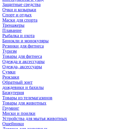
Защитные средства
Очки и козырьки
Спорт и отдых
Маски для спорта
Тренажеры
Плавание
Рыбалка и охота
Бинокли и монокуляры
Резинки для фитнеса
Туризм
Товары для фитнеса
Одежда и аксессуары
Одежда, аксессуары
Сумки
Рюкзаки
Обратный зонт
дождевики и бахилы
Бижутерия
Товары из телемагазинов
Товары для животных
Груминг
Миски и поилки
Устройства для мытья животных
Ошейники
Домики для животных