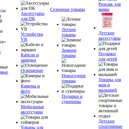
Рюкзак для
Сезонные товары
мамы
Аксессуары
ы
для ПК
Летние
Детские
Устройства
товары
аксессуары
VR
Зимние
»
Подарки
Кабели и
товары
для детей
зарядки
Освещение
емые
Новогодние
Товары для
товары
мам и
Камеры и
малышей
фото
Подарки и
сувениры
Мобильные
аксессуары
Детские
спортивные
Товары для