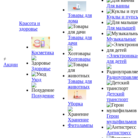
Для ванны
Товары для
Куклы и пупс
дома
Красота и
Для малышей
здоровье
Товары для
Музыкальные
дачи
Косметика
«Электроника
Хозтовары
для детей
Акции
Здоровье
Радиоуправля
Уход
Товары для
животных
Детский
Похудение
транспорт
Уборка
Герои
Хранение
мультфильмов
Фитолампы
Антистресс